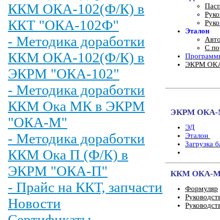
ККМ ОКА-102(Ф/К) в
Пас
Руко
ККТ "ОКА-102Ф"
Руко
Эталон
- Методика доработки
Авт
С п
ККМ ОКА-102(Ф/К) в
Программы
ЭКРМ ОКА-
ЭКРМ "ОКА-102"
- Методика доработки
ККМ Ока МК в ЭКРМ
ЭКРМ ОКА
"ОКА-М"
ЭД
- Методика доработки
Эталон
Загрузка б
ККМ Ока П (Ф/К) в
ЭКРМ "ОКА-П"
ККМ ОКА-М
- Прайс на ККТ, запчасти
Формуляр
Руководст
Новости
Руководст
Сертификаты