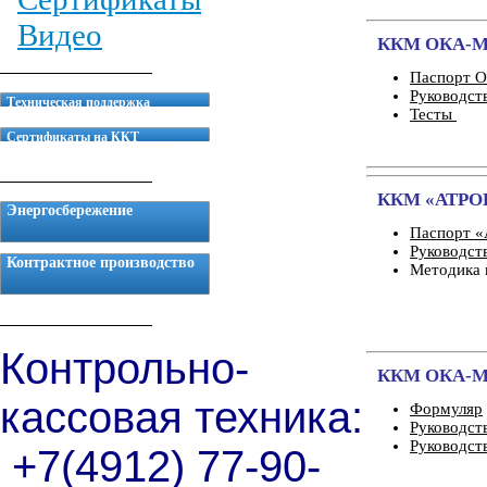
Видео
ККМ ОКА-М
Паспорт О
Руководст
Техническая поддержка
Тесты
Сертификаты на ККТ
ККМ «АТРО
Энергосбережение
Паспорт 
Руководс
Контрактное производство
Методика 
Контрольно-
ККМ ОКА-МФ
кассовая техника:
Формуляр
Руководст
Руководст
+7(4912) 77-90-