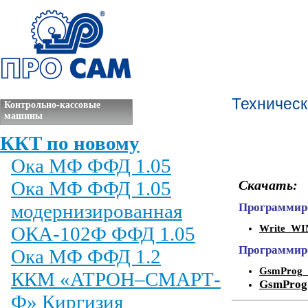
Техническ
Контрольно-кассовые
машины
ККТ по новому
Ока МФ ФФД 1.05
Ока МФ ФФД 1.05
Скачать:
модернизированная
Программир
ОКА-102Ф ФФД 1.05
Write_W
Программир
Ока МФ ФФД 1.2
GsmProg_v
ККМ «АТРОН–СМАРТ-
GsmProg
Ф» Киргизия