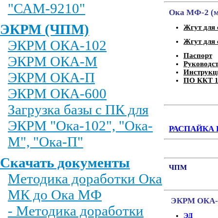
"САМ-9210"
Ока МФ-2 (м
ЭКРМ (ЧПМ)
Жгут для 
ЭКРМ ОКА-102
Жгут для 
Паспорт
ЭКРМ ОКА-М
Руководст
Инструкци
ЭКРМ ОКА-П
ПО ККТ 1.
ЭКРМ ОКА-600
Загрузка базы с ПК для
ЭКРМ "Ока-102", "Ока-
РАСПАЙКА 
М", "Ока-П"
Скачать документы
ЧПМ
Методика доработки Ока
МК до Ока МФ
ЭКРМ ОКА-
- Методика доработки
ЭД