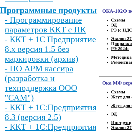
Программные продукты
ОКА-102Ф ве
- Программирование
Схемы
ЭД
параметров ККТ с ПК
РЭ (с НД
- ККТ + 1С Предприятие
Эталон 27
П
оправки
8.х версия 1.5 без
РЭ 2024г
маркировки (архив)
Методика
Ремонтна
- ПО АРМ кассира
(разработка и
Ока МФ верс
техподдержка ООО
Схемы
"САМ")
Жгут для 
- ККТ + 1С:Предприятия
Жгут для 
ЭД
8.3 (версия 2.5)
Инструкц
- ККТ + 1С:Предприятия
Эталон 27