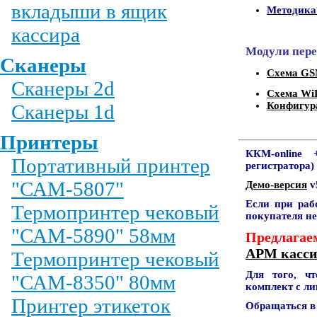
вкладыши в ящик
Методика
кассира
Модули пере
Сканеры
Схема G
Сканеры 2d
Схема Wi
Конфигур
Сканеры 1d
Принтеры
ККМ-online
Портативный принтер
регистратора)
"САМ-5807"
Демо-версия
Если при раб
Термопринтер чековый
покупателя не
"САМ-5890" 58мм
Предлагае
АРМ касси
Термопринтер чековый
Для того, ч
"САМ-8350" 80мм
комплект с ли
Принтер этикеток
Обращаться в 