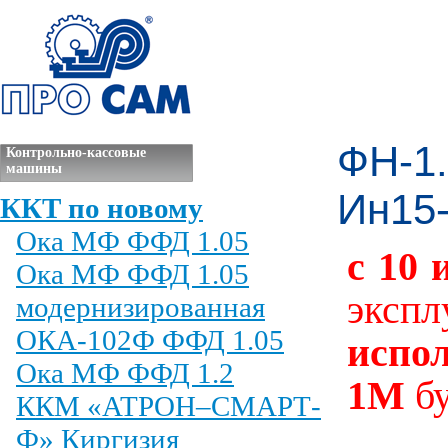
ФН-1
Контрольно-кассовые
машины
Ин15
ККТ по новому
Ока МФ ФФД 1.05
с 10 
Ока МФ ФФД 1.05
экс
модернизированная
ОКА-102Ф ФФД 1.05
исп
Ока МФ ФФД 1.2
1М
б
ККМ «АТРОН–СМАРТ-
Ф» Киргизия