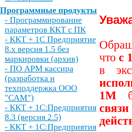
Программные продукты
Уваж
- Программирование
параметров ККТ с ПК
- ККТ + 1С Предприятие
Обращ
8.х версия 1.5 без
что
с 
маркировки (архив)
- ПО АРМ кассира
в эк
(разработка и
исп
техподдержка ООО
1М
"САМ")
связи
- ККТ + 1С:Предприятия
8.3 (версия 2.5)
дейст
- ККТ + 1С:Предприятия