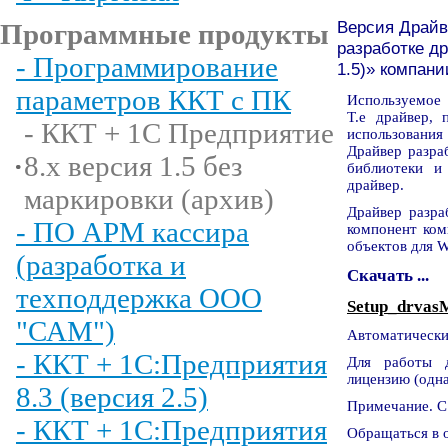
Версия Драйве
Программные продукты
разработке д
- Программирование
1.5)» компани
параметров ККТ с ПК
Используемое 
Т.е драйвер, 
- ККТ + 1С Предприятие
использовани
Драйвер разра
8.х версия 1.5 без
библиотеки и
драйвер.
маркировки (архив)
Драйвер разра
- ПО АРМ кассира
компонент ком
объектов для 
(разработка и
Скачать ...
техподдержка ООО
Setup_drvas
"САМ")
Автоматически
- ККТ + 1С:Предприятия
Для работы 
лицензию (одна
8.3 (версия 2.5)
Примечание. С
- ККТ + 1С:Предприятия
Обращаться в о