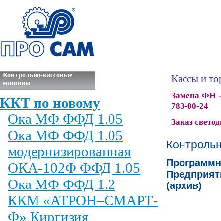
Контрольно-кассовые
Кассы и то
машины
Замена ФН -
ККТ по новому
783-00-24
Ока МФ ФФД 1.05
Заказ свето
Ока МФ ФФД 1.05
Контроль
модернизированная
Программн
ОКА-102Ф ФФД 1.05
Предприяти
Ока МФ ФФД 1.2
(архив)
ККМ «АТРОН–СМАРТ-
Ф» Киргизия